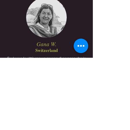
Gana W.
Switzerland
Esplorare la città con un gruppo di persone che in
seguito sono diventate amiche ha suscitato in me
una meravigliosa sensazione di felicità.